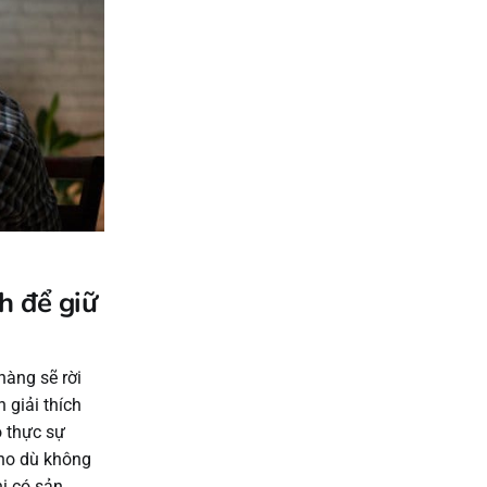
h để giữ
hàng sẽ rời
 giải thích
ọ thực sự
ho dù không
hi có sản