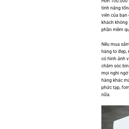
Hơn 100.000
tính năng tổn
viên của bạn 
khách không c
phần mềm quả
Nếu mua sắm 
hàng to đẹp, 
có hình ảnh v
chăm sóc bình
mọi nghi ngờ
hàng khác mà 
phức tạp, for
nữa.