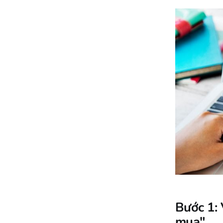
Bước 1: 
mua"