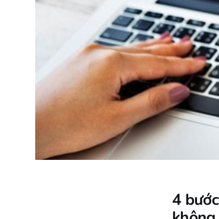
4 bướ
không 