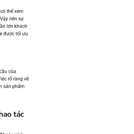
 có thể xem
 Vậy nên sự
hần lớn khách
e được tối ưu
 cầu của
iệc rõ ràng về
in sản phẩm
hao tác