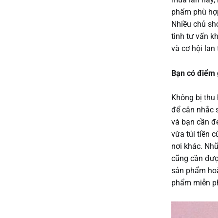
phẩm phù hợp
Nhiều chủ sho
tình tư vấn 
và cơ hội la
Bạn có điểm g
Không bị thu 
để cân nhắc 
và bạn cần đ
vừa túi tiền 
nơi khác. Nh
cũng cần đượ
sản phẩm hoặ
phẩm miễn p