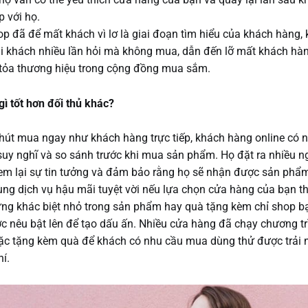
 với họ.
p đã để mất khách vì lơ là giai đoạn tìm hiểu của khách hàng, 
khi khách nhiều lần hỏi mà không mua, dẫn đến lỡ mất khách hà
n tỏa thương hiệu trong cộng đồng mua sắm.
ì tốt hơn đối thủ khác?
hút mua ngay như khách hàng trực tiếp, khách hàng online có n
suy nghĩ và so sánh trước khi mua sản phẩm. Họ đặt ra nhiều n
em lại sự tin tưởng và đảm bảo rằng họ sẽ nhận được sản phẩm
cùng dịch vụ hậu mãi tuyệt vời nếu lựa chọn cửa hàng của bạn t
ững khác biệt nhỏ trong sản phẩm hay quà tặng kèm chỉ shop b
c nêu bật lên để tạo dấu ấn. Nhiều cửa hàng đã chạy chương tr
c tặng kèm quà để khách có nhu cầu mua dùng thử được trải 
hí.