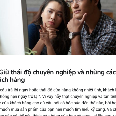
Giữ thái độ chuyên nghiệp và những các
ách hàng
câu trả lời ngay hoặc thái độ cửa hàng không nhiệt tình, khách 
hông hẹn ngày trở lại”. Vì vậy hãy thật chuyên nghiệp và tận tình
 của khách hàng cho dù câu hỏi có hóc búa đến thế nào, bởi h
muốn mua sản phẩm của bạn nên muốn tìm hiểu kỹ càng. Và c
họ vẫn có thể yêu thích cửa hàng của bạn và quay lại lần sau k