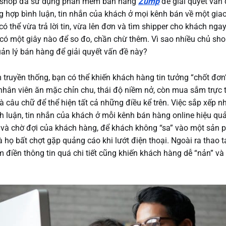
 shop đã sử dụng phần mềm bán hàng
Zump
để giải quyết vấn
g hợp bình luận, tin nhắn của khách ở mọi kênh bán về một gia
có thể vừa trả lời tin, vừa lên đơn và tìm shipper cho khách ngay
ó một giây nào để so đo, chần chừ thêm. Vì sao nhiều chủ shop
n lý bán hàng để giải quyết vấn đề này?
truyền thống, bạn có thể khiến khách hàng tin tưởng “chốt đơn
nhân viên ăn mặc chỉn chu, thái độ niềm nở, còn mua sắm trực t
à câu chữ để thể hiện tất cả những điều kể trên. Việc sắp xếp n
 luận, tin nhắn của khách ở mỗi kênh bán hàng online hiệu quả
 và chờ đợi của khách hàng, để khách không “sa” vào một sản
họ bất chợt gặp quảng cáo khi lướt điện thoại. Ngoài ra thao
m điền thông tin quá chi tiết cũng khiến khách hàng dễ “nản” 