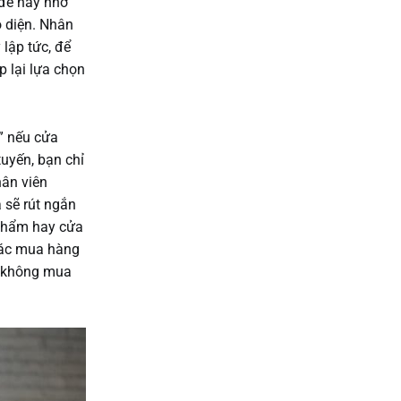
 đề này nhờ
o diện. Nhân
 lập tức, để
 lại lựa chọn
” nếu cửa
uyến, bạn chỉ
hân viên
 sẽ rút ngắn
 phẩm hay cửa
 tác mua hàng
và không mua