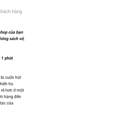
 khách hàng
shop của bạn
hông sách vở,
 1 phút
 bị cuốn hút
khiến họ
 rẻ hơn ở một
ch hàng đến
 tác của