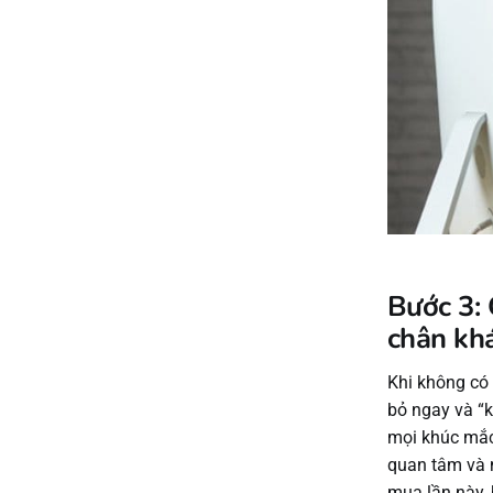
Bước 3: 
chân kh
Khi không có 
bỏ ngay và “k
mọi khúc mắc
quan tâm và 
mua lần này, 