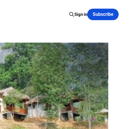
Subscribe
Sign in