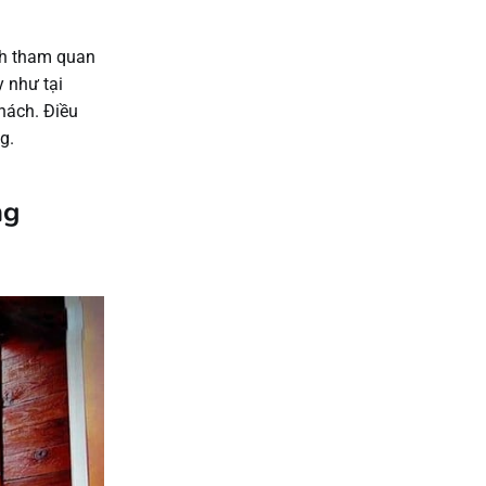
ch tham quan
y như tại
hách. Điều
g.
ng