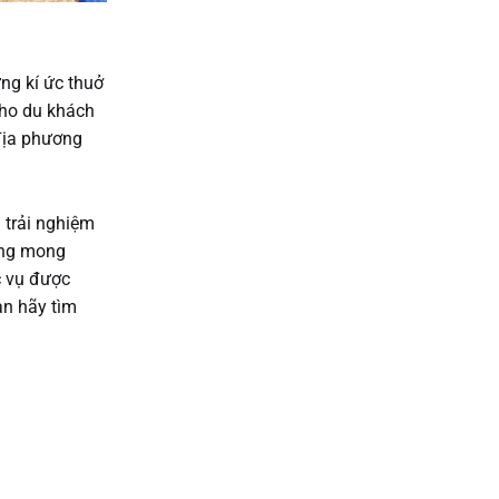
ng kí ức thuở
cho du khách
địa phương
 trải nghiệm
hàng mong
c vụ được
ạn hãy tìm