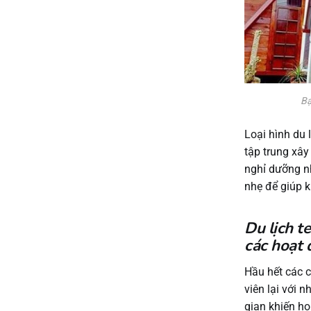
Bạ
Loại hình du 
tập trung xây
nghỉ dưỡng n
nhẹ để giúp 
Du lịch t
các hoạt 
Hầu hết các 
viên lại với 
gian khiến họ