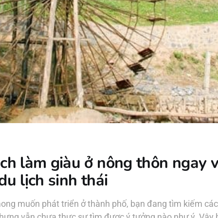
ch làm giàu ở nông thôn ngay v
du lịch sinh thái
ong muốn phát triển ở thành phố, bạn đang tìm kiếm các
hưng vẫn chưa thực sự tìm được ý tưởng nào như ý. Vậy 