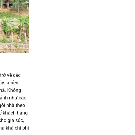
trở về các
ây là nền
nhà. Không
hảnh như các
gôi nhà theo
để khách hàng
cho gia súc,
ha khá chi phí